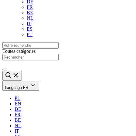
DE
FR
BE
NL
IT
ES
PT
Toutes catégories
Language
FR
PL
EN
DE
FR
BE
NL
IT