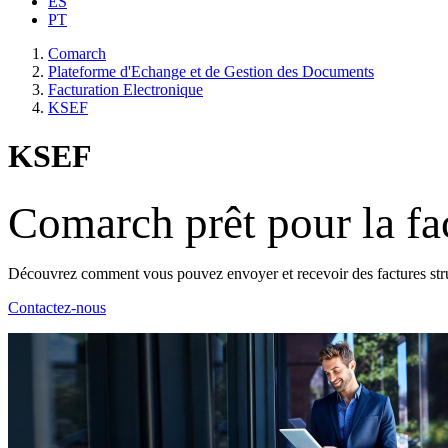
ES
PT
Comarch
Plateforme d'Echange et de Gestion des Documents
Facturation Electronique
KSEF
KSEF
Comarch prêt pour la fa
Découvrez comment vous pouvez envoyer et recevoir des factures struc
Contactez-nous