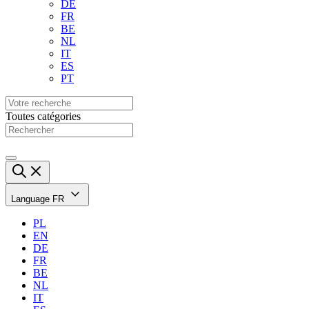
DE
FR
BE
NL
IT
ES
PT
Toutes catégories
Language
FR
PL
EN
DE
FR
BE
NL
IT