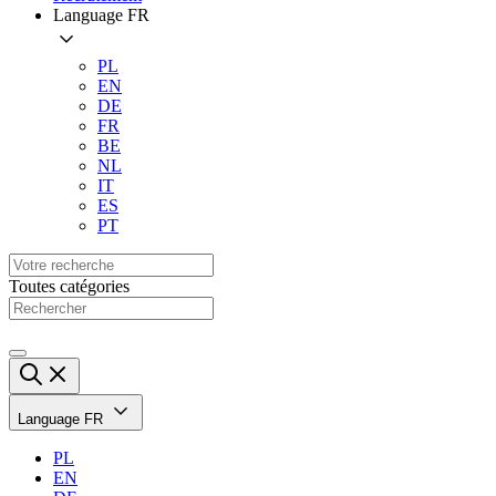
Language
FR
PL
EN
DE
FR
BE
NL
IT
ES
PT
Toutes catégories
Language
FR
PL
EN