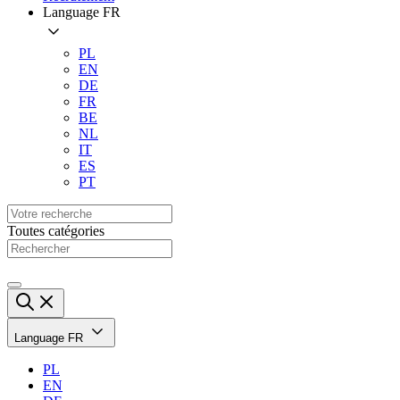
Language
FR
PL
EN
DE
FR
BE
NL
IT
ES
PT
Toutes catégories
Language
FR
PL
EN