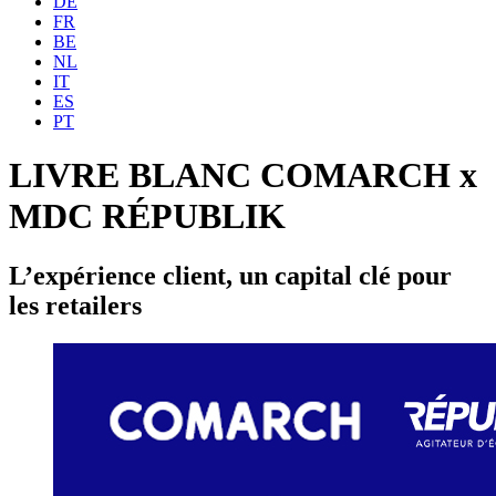
DE
FR
BE
NL
IT
ES
PT
LIVRE BLANC COMARCH x
MDC RÉPUBLIK
L’expérience client, un capital clé pour
les retailers