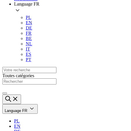
Language
FR
PL
EN
DE
FR
BE
NL
IT
ES
PT
Toutes catégories
Language
FR
PL
EN