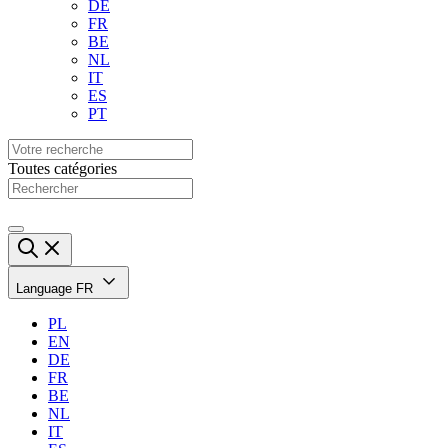
DE
FR
BE
NL
IT
ES
PT
Toutes catégories
Language
FR
PL
EN
DE
FR
BE
NL
IT