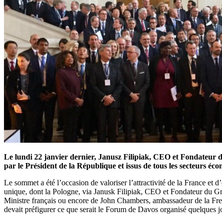
Le lundi 22 janvier dernier, Janusz Filipiak, CEO et Fondateur du
par le Président de la République et issus de tous les secteurs é
Le sommet a été l’occasion de valoriser l’attractivité de la France et d
unique, dont la Pologne, via Janusk Filipiak, CEO et Fondateur du G
Ministre français ou encore de John Chambers, ambassadeur de la Frenc
devait préfigurer ce que serait le Forum de Davos organisé quelques jo