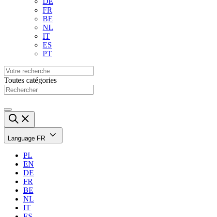
DE
FR
BE
NL
IT
ES
PT
Toutes catégories
Language
FR
PL
EN
DE
FR
BE
NL
IT
ES