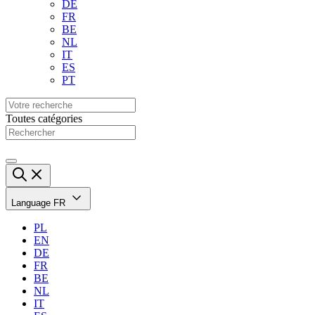
DE
FR
BE
NL
IT
ES
PT
Toutes catégories
Language
FR
PL
EN
DE
FR
BE
NL
IT