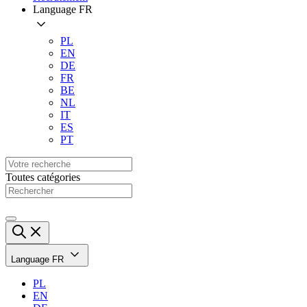
Language
FR
PL
EN
DE
FR
BE
NL
IT
ES
PT
Toutes catégories
Language
FR
PL
EN