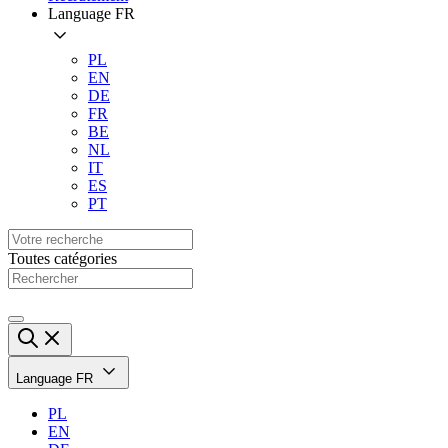
Language
FR
PL
EN
DE
FR
BE
NL
IT
ES
PT
Toutes catégories
Language
FR
PL
EN