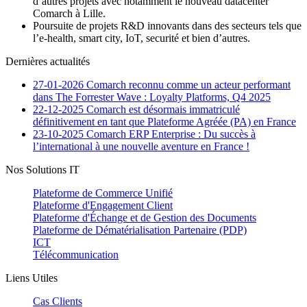
d’autres projets avec notamment le nouveau datacenter
Comarch à Lille.
Poursuite de projets R&D innovants dans des secteurs tels que
l’e-health, smart city, IoT, securité et bien d’autres.
Dernières actualités
27-01-2026
Comarch reconnu comme un acteur performant
dans The Forrester Wave : Loyalty Platforms, Q4 2025
22-12-2025
Comarch est désormais immatriculé
définitivement en tant que Plateforme Agréée (PA) en France
23-10-2025
Comarch ERP Enterprise : Du succès à
l’international à une nouvelle aventure en France !
Nos Solutions IT
Plateforme de Commerce Unifié
Plateforme d'Engagement Client
Plateforme d'Échange et de Gestion des Documents
Plateforme de Dématérialisation Partenaire (PDP)
ICT
Télécommunication
Liens Utiles
Cas Clients