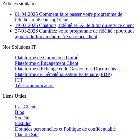
Articles similaires
01-04-2026
Comment faire passer votre programme de
fidélité au niveau supérieur
19-03-2026
Chatbots, fidélité et IA : le futur du service client
27-01-2026
Gamifiez votre programme de fidélité : pourquoi
ajouter du fun améliore l’expérience client
Nos Solutions IT
Plateforme de Commerce Unifié
Plateforme d'Engagement Client
Plateforme d'Échange et de Gestion des Documents
Plateforme de Dématérialisation Partenaire (PDP)
ICT
Télécommunication
Liens Utiles
Cas Clients
Blog
Société
Postuler
Données personnelles et Politique de confidentialité
Plan du Site