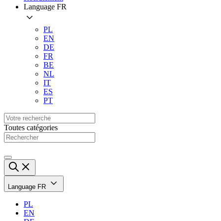
Language
FR
PL
EN
DE
FR
BE
NL
IT
ES
PT
Toutes catégories
Language
FR
PL
EN