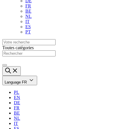
DE
FR
BE
NL
IT
ES
PT
Toutes catégories
Language
FR
PL
EN
DE
FR
BE
NL
IT
ES