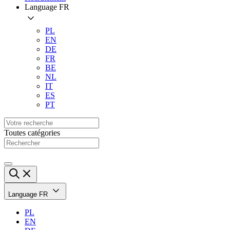
Language
FR
PL
EN
DE
FR
BE
NL
IT
ES
PT
Toutes catégories
Language
FR
PL
EN