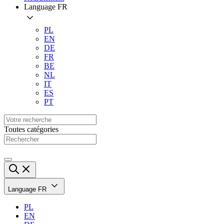
Language
FR
PL
EN
DE
FR
BE
NL
IT
ES
PT
Toutes catégories
Language
FR
PL
EN