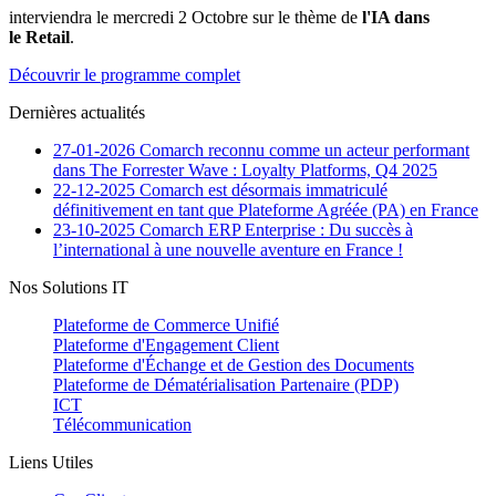
interviendra le mercredi 2 Octobre sur le thème de
l'IA dans
le Retail
.
Découvrir le programme complet
Dernières actualités
27-01-2026
Comarch reconnu comme un acteur performant
dans The Forrester Wave : Loyalty Platforms, Q4 2025
22-12-2025
Comarch est désormais immatriculé
définitivement en tant que Plateforme Agréée (PA) en France
23-10-2025
Comarch ERP Enterprise : Du succès à
l’international à une nouvelle aventure en France !
Nos Solutions IT
Plateforme de Commerce Unifié
Plateforme d'Engagement Client
Plateforme d'Échange et de Gestion des Documents
Plateforme de Dématérialisation Partenaire (PDP)
ICT
Télécommunication
Liens Utiles