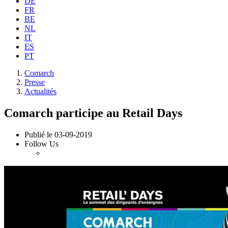
DE
FR
BE
NL
IT
ES
PT
Comarch
Presse
Actualités
Comarch participe au Retail Days
Publié le
03-09-2019
Follow Us