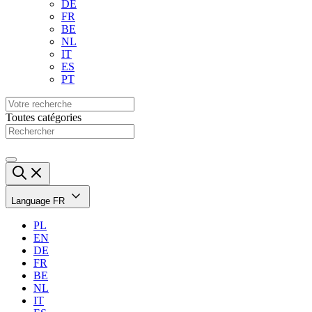
DE
FR
BE
NL
IT
ES
PT
Toutes catégories
Language
FR
PL
EN
DE
FR
BE
NL
IT