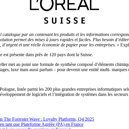
ul catalogue par an contenant les produits et les informations correspo
 solution permet des mises à jours rapides et faciles. Plus besoin d’éd
 d’argent et une réelle économie de papier pour les entreprises.
» Expl
ue est présente dans près de 120 pays dont la Suisse.
eller met au point une formule de synthèse composé d’éléments chimique
uillages, luxe mais aussi parfum – pour devenir une entité multi- marqu
n Pologne, listée parmi les 200 plus grandes entreprises informatiques se
éveloppement de logiciels et l’intégration de systèmes dans les secteurs 
 The Forrester Wave : Loyalty Platforms, Q4 2025
 en tant que Plateforme Agréée (PA) en France