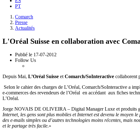
ES
PT
Comarch
Presse
Actualités
L'Oréal Suisse en collaboration avec Com
Publié le
17-07-2012
Follow Us
Depuis Mai,
L’Oréal Suisse
et
Comarch/SoInteractive
collaborent p
Selon le cahier des charges de L’Oréal, Comarch/SoInteractive a impléme
e-commerces des revendeurs de l’Oréal en accédant aux fiches technique
L’Oréal.
Jorge NOVAIS DE OLIVEIRA – Digital Manager Luxe et produits grand
Internet, les gens sont plus mobiles et Internet est devenu le moyen le
des e-mails simples ou d’autres technologies moins récentes, mais nou
et le partage très facile.
»