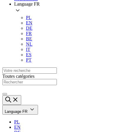
Language
FR
PL
EN
DE
FR
BE
NL
IT
ES
PT
Toutes catégories
Language
FR
PL
EN