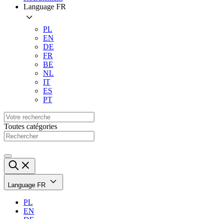
Language
FR
PL
EN
DE
FR
BE
NL
IT
ES
PT
Toutes catégories
Language
FR
PL
EN