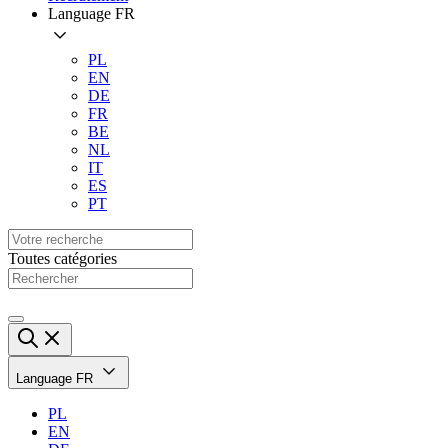
Language
FR
PL
EN
DE
FR
BE
NL
IT
ES
PT
Toutes catégories
Language
FR
PL
EN