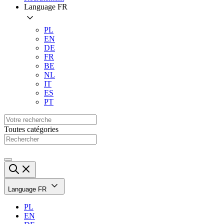
Language
FR
PL
EN
DE
FR
BE
NL
IT
ES
PT
Toutes catégories
Language
FR
PL
EN