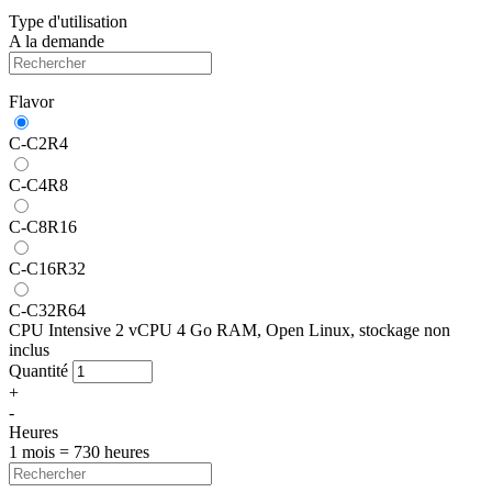
Type d'utilisation
A la demande
Flavor
C-C2R4
C-C4R8
C-C8R16
C-C16R32
C-C32R64
CPU Intensive 2 vCPU 4 Go RAM, Open Linux, stockage non
inclus
Quantité
+
-
Heures
1 mois = 730 heures