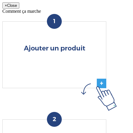
×
Close
Comment ça marche