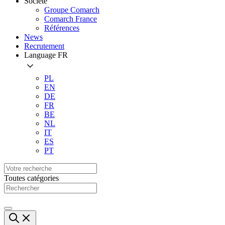
Société
Groupe Comarch
Comarch France
Références
News
Recrutement
Language
FR
PL
EN
DE
FR
BE
NL
IT
ES
PT
Toutes catégories