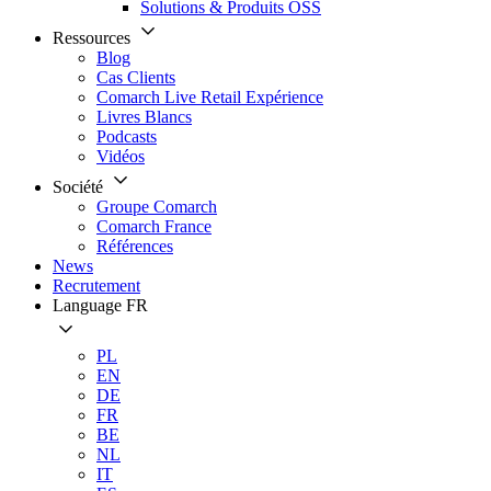
Solutions & Produits OSS
Ressources
Blog
Cas Clients
Comarch Live Retail Expérience
Livres Blancs
Podcasts
Vidéos
Société
Groupe Comarch
Comarch France
Références
News
Recrutement
Language
FR
PL
EN
DE
FR
BE
NL
IT