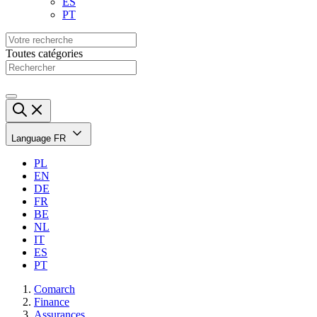
ES
PT
Toutes catégories
Language
FR
PL
EN
DE
FR
BE
NL
IT
ES
PT
Comarch
Finance
Assurances