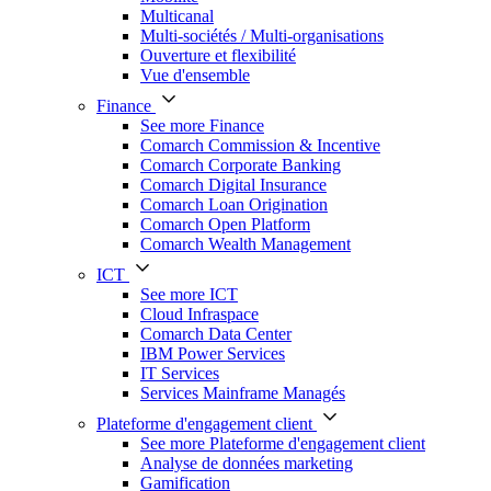
Multicanal
Multi-sociétés / Multi-organisations
Ouverture et flexibilité
Vue d'ensemble
Finance
See more Finance
Comarch Commission & Incentive
Comarch Corporate Banking
Comarch Digital Insurance
Comarch Loan Origination
Comarch Open Platform
Comarch Wealth Management
ICT
See more ICT
Cloud Infraspace
Comarch Data Center
IBM Power Services
IT Services
Services Mainframe Managés
Plateforme d'engagement client
See more Plateforme d'engagement client
Analyse de données marketing
Gamification