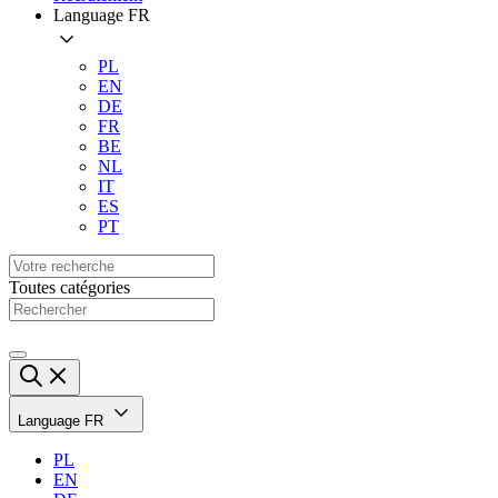
Language
FR
PL
EN
DE
FR
BE
NL
IT
ES
PT
Toutes catégories
Language
FR
PL
EN