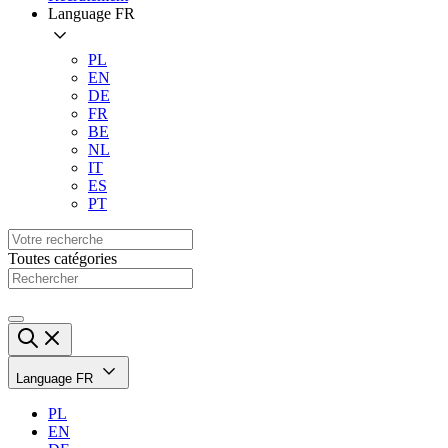
Language
FR
PL
EN
DE
FR
BE
NL
IT
ES
PT
Toutes catégories
Language
FR
PL
EN