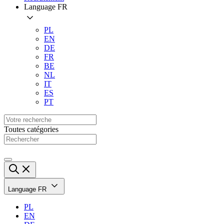
Language
FR
PL
EN
DE
FR
BE
NL
IT
ES
PT
Toutes catégories
Language
FR
PL
EN