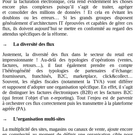
Pour la facturation électronique, cela rend évidemment les choses
encore plus complexes puisqu’il s’agit de traiter, agréger
et consolider des millions de données ! Et cela en évitant les
doublons ou les erreurs… Si les grands groupes disposent
généralement d’architectures IT éprouvées et capables de gérer ces
flux, ils doivent aujourd’hui se mettre en conformité au regard des
attendus spécifiques de la réforme.
→ La diversité des flux
Justement, la diversité des flux dans le secteur du retail est
impressionnante ! Au-delà des typologies d’opérations (ventes,
factures, retours…), il faut également prendre en compte
l’hétérogénéité des typologies de partenaires d’échange:
fournisseurs, franchisés, B2C, marketplace, click&collect…
Souvent, les règles fiscales (notamment la TVA) vont différer
et supposent d’adopter une organisation spécifique. En effet, il s’agit
de distinguer les factures électroniques (B2B) et les factures B2C
(qui feront l’objet d’un e-reporting). Tout l’enjeu est de parvenir
à orchestrer ces flux correctement puis les transmettre à la plateforme
agréée (PA).
→ L’organisation multi-sites
La multiplicité des sites, magasins ou canaux de vente, ajoute encore
en complexité au moment de définir une organisation cible pour