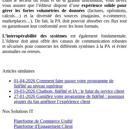
Dans le secteur du retail et de la grande distribution, vous devez
vous assurer que l’éditeur dispose d’une
expérience solide pour
gérer les fortes volumétries de données
(factures, opérations,
calculs…) et la diversité des sources (magasins, e-commerce,
marketplaces…). De fait, la PA doit pouvoir absorber ces flux tout
en garantissant leur conformité avec les bons formats.
L’interopérabilité des systèmes
est également fondamentale.
L’éditeur doit ainsi offrir des canaux de communication robustes
et sécurisés pour connecter les différents systèmes à la PA et éviter
anomalies ou erreurs.
Articles similaires
01-04-2026
Comment faire passer votre programme de
fidélité au niveau supérieur
19-03-2026
Chatbots, fidélité et IA : le futur du service client
27-01-2026
Gamifiez votre programme de fidélité : pourquoi
ajouter du fun améliore l’expérience client
Nos Solutions IT
Plateforme de Commerce Unifié
Plateforme d'Engagement Client