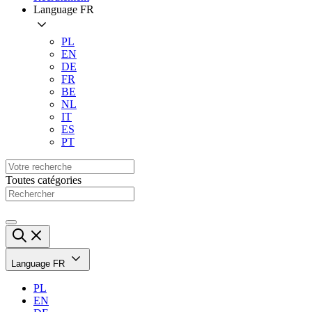
Language
FR
PL
EN
DE
FR
BE
NL
IT
ES
PT
Toutes catégories
Language
FR
PL
EN