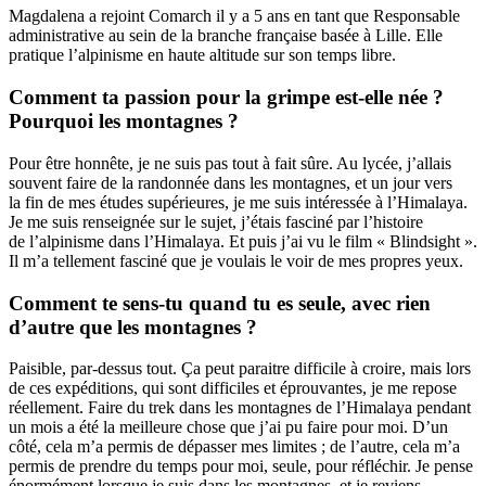
Magdalena a rejoint Comarch il y a 5 ans en tant que Responsable
administrative au sein de la branche française basée à Lille. Elle
pratique l’alpinisme en haute altitude sur son temps libre.
Comment ta passion pour la grimpe est-elle née ?
Pourquoi les montagnes ?
Pour être honnête, je ne suis pas tout à fait sûre. Au lycée, j’allais
souvent faire de la randonnée dans les montagnes, et un jour vers
la fin de mes études supérieures, je me suis intéressée à l’Himalaya.
Je me suis renseignée sur le sujet, j’étais fasciné par l’histoire
de l’alpinisme dans l’Himalaya. Et puis j’ai vu le film « Blindsight ».
Il m’a tellement fasciné que je voulais le voir de mes propres yeux.
Comment te sens-tu quand tu es seule, avec rien
d’autre que les montagnes ?
Paisible, par-dessus tout. Ça peut paraitre difficile à croire, mais lors
de ces expéditions, qui sont difficiles et éprouvantes, je me repose
réellement. Faire du trek dans les montagnes de l’Himalaya pendant
un mois a été la meilleure chose que j’ai pu faire pour moi. D’un
côté, cela m’a permis de dépasser mes limites ; de l’autre, cela m’a
permis de prendre du temps pour moi, seule, pour réfléchir. Je pense
énormément lorsque je suis dans les montagnes, et je reviens