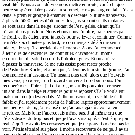
visibilité. Nous avons dû vite nous mettre en route, car à chaque
heure supplémentaire passée au sommet, le risque augmentait. J’étais
dans le premier groupe à entamer la descente. Sur une transverse,
à plus de 5000 mètres d’altitudes, les gars se sont sentis malades,
se sont assis dans la neige, sirotant de l’eau gelée, disant qu’ils
n’iraient pas plus loin. Nous étions dans l’ombre, transpercés par
le froid, et ils étaient trop fatigués pour se lever et continuer. Comme
je m’étais acclimatée plus tard, je commençais déjà à me sentir
mieux, alors qu’ils perdaient de l’énergie. Alors j’ai commencé
à leur dire de descendre, de continuer, d’avancer au moins
en direction du soleil ou qu’ils finiraient gelés. Et on a réussi
à passer la transverse. Je me suis assise pour rester proche
de Pastukhov Rocks, et alors que j’attendais le reste du groupe, j’ai
commencé à m’assoupir. Un instant plus tard, alors que j’ouvrais
mes yeux, j’ai aperçu un blizzard qui venait droit sur nous. J’ai
récupéré mes affaires, j’ai dit aux gars qu’ils pouvaient creuser
un abri dans la neige et attendre pour se reposer s’ils le voulaient,
mais que moi je descendais. Malheureusement, la visibilité était
faible et j’ai rapidement perdu de l’allure. Après approximativement
une heure et demi, j’ai réalisé que j’aurais déjà dû avoir atteint
le refuge. Mais je ne l’apercevais même pas. J’ai même cru que
j’étais descendu trop bas et que je l’avais manqué. C’est là que j’ai
réalisé qu’il y avait des crevasses et que je ne pouvais même pas les
voir. J’étais tétanisé sur place, à moitié recouverte de neige. J’avais
peur de tomber dans l’une de ces crevasses. Pour finir, je me suis