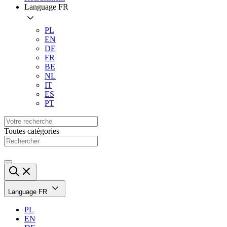
Language
FR
PL
EN
DE
FR
BE
NL
IT
ES
PT
Toutes catégories
Language
FR
PL
EN