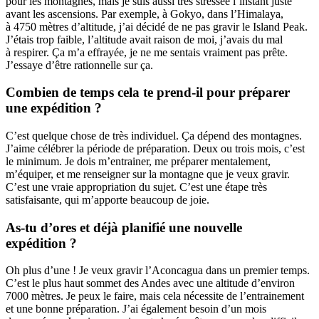
pour les montagnes, mais je suis aussi très stressée l’instant juste
avant les ascensions. Par exemple, à Gokyo, dans l’Himalaya,
à 4750 mètres d’altitude, j’ai décidé de ne pas gravir le Island Peak.
J’étais trop faible, l’altitude avait raison de moi, j’avais du mal
à respirer. Ça m’a effrayée, je ne me sentais vraiment pas prête.
J’essaye d’être rationnelle sur ça.
Combien de temps cela te prend-il pour préparer
une expédition ?
C’est quelque chose de très individuel. Ça dépend des montagnes.
J’aime célébrer la période de préparation. Deux ou trois mois, c’est
le minimum. Je dois m’entrainer, me préparer mentalement,
m’équiper, et me renseigner sur la montagne que je veux gravir.
C’est une vraie appropriation du sujet. C’est une étape très
satisfaisante, qui m’apporte beaucoup de joie.
As-tu d’ores et déjà planifié une nouvelle
expédition ?
Oh plus d’une ! Je veux gravir l’Aconcagua dans un premier temps.
C’est le plus haut sommet des Andes avec une altitude d’environ
7000 mètres. Je peux le faire, mais cela nécessite de l’entrainement
et une bonne préparation. J’ai également besoin d’un mois