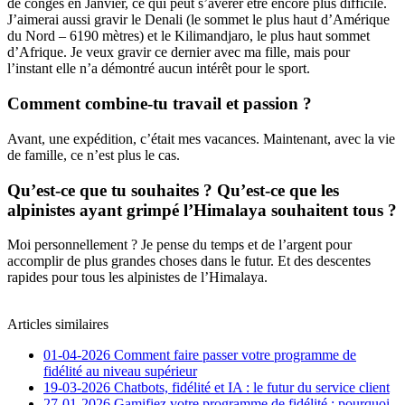
de congés en Janvier, ce qui peut s’avérer être encore plus difficile.
J’aimerai aussi gravir le Denali (le sommet le plus haut d’Amérique
du Nord – 6190 mètres) et le Kilimandjaro, le plus haut sommet
d’Afrique. Je veux gravir ce dernier avec ma fille, mais pour
l’instant elle n’a démontré aucun intérêt pour le sport.
Comment combine-tu travail et passion ?
Avant, une expédition, c’était mes vacances. Maintenant, avec la vie
de famille, ce n’est plus le cas.
Qu’est-ce que tu souhaites ? Qu’est-ce que les
alpinistes ayant grimpé l’Himalaya souhaitent tous ?
Moi personnellement ? Je pense du temps et de l’argent pour
accomplir de plus grandes choses dans le futur. Et des descentes
rapides pour tous les alpinistes de l’Himalaya.
Articles similaires
01-04-2026
Comment faire passer votre programme de
fidélité au niveau supérieur
19-03-2026
Chatbots, fidélité et IA : le futur du service client
27-01-2026
Gamifiez votre programme de fidélité : pourquoi