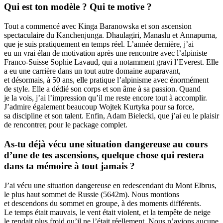
Qui est ton modèle ? Qui te motive ?
Tout a commencé avec Kinga Baranowska et son ascension
spectaculaire du Kanchenjunga. Dhaulagiri, Manaslu et Annapurna,
que je suis pratiquement en temps réel. L’année dernière, j’ai
eu un vrai élan de motivation après une rencontre avec l’alpiniste
Franco-Suisse Sophie Lavaud, qui a notamment gravi l’Everest. Elle
a eu une carrière dans un tout autre domaine auparavant,
et désormais, à 50 ans, elle pratique l’alpinisme avec énormément
de style. Elle a dédié son corps et son âme à sa passion. Quand
je la vois, j’ai l’impression qu’il me reste encore tout à accomplir.
J’admire également beaucoup Wojtek Kurtyka pour sa force,
sa discipline et son talent. Enfin, Adam Bielecki, que j’ai eu le plaisir
de rencontrer, pour le package complet.
As-tu déjà vécu une situation dangereuse au cours
d’une de tes ascensions, quelque chose qui restera
dans ta mémoire à tout jamais ?
J’ai vécu une situation dangereuse en redescendant du Mont Elbrus,
le plus haut sommet de Russie (5642m). Nous montions
et descendons du sommet en groupe, à des moments différents.
Le temps était mauvais, le vent était violent, et la tempête de neige
le rendait plus froid qu’il ne l’était réellement. Nous n’avions aucune