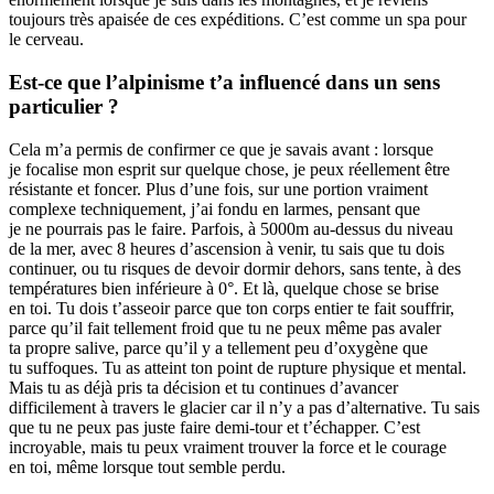
toujours très apaisée de ces expéditions. C’est comme un spa pour
le cerveau.
Est-ce que l’alpinisme t’a influencé dans un sens
particulier ?
Cela m’a permis de confirmer ce que je savais avant : lorsque
je focalise mon esprit sur quelque chose, je peux réellement être
résistante et foncer. Plus d’une fois, sur une portion vraiment
complexe techniquement, j’ai fondu en larmes, pensant que
je ne pourrais pas le faire. Parfois, à 5000m au-dessus du niveau
de la mer, avec 8 heures d’ascension à venir, tu sais que tu dois
continuer, ou tu risques de devoir dormir dehors, sans tente, à des
températures bien inférieure à 0°. Et là, quelque chose se brise
en toi. Tu dois t’asseoir parce que ton corps entier te fait souffrir,
parce qu’il fait tellement froid que tu ne peux même pas avaler
ta propre salive, parce qu’il y a tellement peu d’oxygène que
tu suffoques. Tu as atteint ton point de rupture physique et mental.
Mais tu as déjà pris ta décision et tu continues d’avancer
difficilement à travers le glacier car il n’y a pas d’alternative. Tu sais
que tu ne peux pas juste faire demi-tour et t’échapper. C’est
incroyable, mais tu peux vraiment trouver la force et le courage
en toi, même lorsque tout semble perdu.