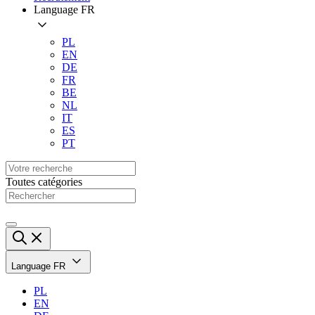
Language
FR
PL
EN
DE
FR
BE
NL
IT
ES
PT
Toutes catégories
Language
FR
PL
EN