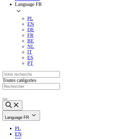
Language
FR
PL
EN
DE
FR
BE
NL
IT
ES
PT
Toutes catégories
Language
FR
PL
EN