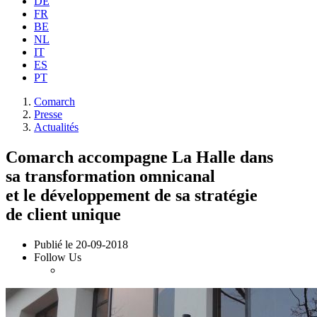
DE
FR
BE
NL
IT
ES
PT
Comarch
Presse
Actualités
Comarch accompagne La Halle dans
sa transformation omnicanal
et le développement de sa stratégie
de client unique
Publié le
20-09-2018
Follow Us