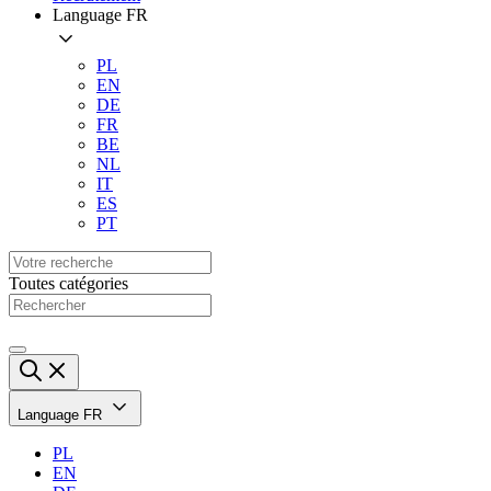
Language
FR
PL
EN
DE
FR
BE
NL
IT
ES
PT
Toutes catégories
Language
FR
PL
EN