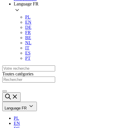
Language
FR
PL
EN
DE
FR
BE
NL
IT
ES
PT
Toutes catégories
Language
FR
PL
EN