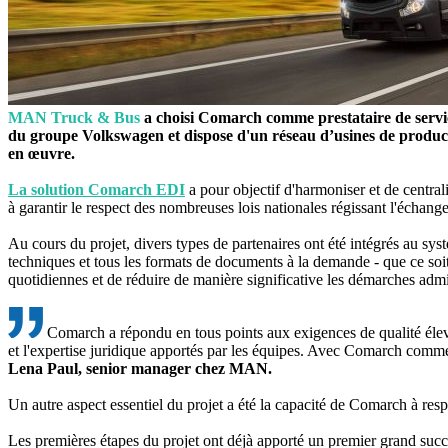
MAN Truck & Bus
a choisi Comarch comme prestataire de service
du groupe Volkswagen et dispose d'un réseau d’usines de productio
en œuvre.
La solution Comarch EDI
a pour objectif d'harmoniser et de centrali
à garantir le respect des nombreuses lois nationales régissant l'échan
Au cours du projet, divers types de partenaires ont été intégrés au s
techniques et tous les formats de documents à la demande - que ce soi
quotidiennes et de réduire de manière significative les démarches admin
Comarch a répondu en tous points aux exigences de qualité élevé
et l'expertise juridique apportés par les équipes. Avec Comarch comme p
Lena Paul, senior manager chez MAN.
Un autre aspect essentiel du projet a été la capacité de Comarch à re
Les premières étapes du projet ont déjà apporté un premier grand succ