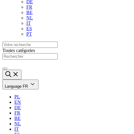
DE
FR
BE
NL
IT
ES
PT
Toutes catégories
Language
FR
PL
EN
DE
FR
BE
NL
IT