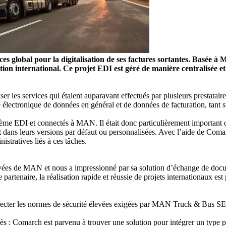
s global pour la digitalisation de ses factures sortantes. Basée 
n international. Ce projet EDI est géré de manière centralisée et 
ser les services qui étaient auparavant effectués par plusieurs prestatai
ge électronique de données en général et de données de facturation, tant
ystème EDI et connectés à MAN. Il était donc particulièrement important
t dans leurs versions par défaut ou personnalisées. Avec l’aide de Com
istratives liés à ces tâches.
es de MAN et nous a impressionné par sa solution d’échange de document
artenaire, la réalisation rapide et réussie de projets internationaux est
specter les normes de sécurité élevées exigées par MAN Truck & Bus SE, 
ès : Comarch est parvenu à trouver une solution pour intégrer un type pa