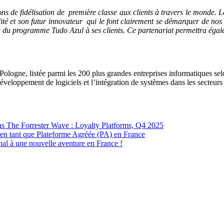
ons de fidélisation de première classe aux clients à travers le mond
té et son futur innovateur qui le font clairement se démarquer de nos
s du programme Tudo Azul à ses clients. Ce partenariat permettra éga
n Pologne, listée parmi les 200 plus grandes entreprises informatiques se
éveloppement de logiciels et l’intégration de systèmes dans les secteurs 
 The Forrester Wave : Loyalty Platforms, Q4 2025
 en tant que Plateforme Agréée (PA) en France
nal à une nouvelle aventure en France !