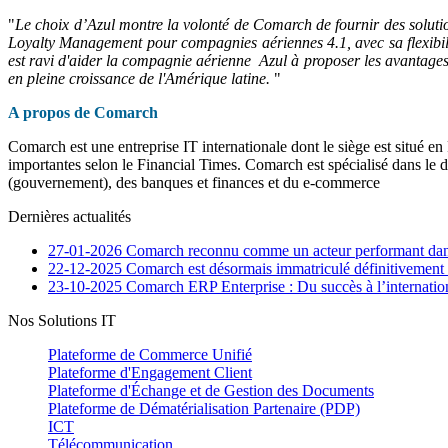
"
Le choix d’Azul montre la volonté de Comarch de fournir des soluti
Loyalty Management pour compagnies aériennes 4.1, avec sa flexibili
est ravi d'aider la compagnie aérienne Azul à proposer les avantage
en pleine croissance de l'Amérique latine.
"
A propos de Comarch
Comarch est une entreprise IT internationale dont le siège est situé e
importantes selon le Financial Times. Comarch est spécialisé dans le d
(gouvernement), des banques et finances et du e-commerce
Dernières actualités
27-01-2026
Comarch reconnu comme un acteur performant dans
22-12-2025
Comarch est désormais immatriculé définitivement
23-10-2025
Comarch ERP Enterprise : Du succès à l’internatio
Nos Solutions IT
Plateforme de Commerce Unifié
Plateforme d'Engagement Client
Plateforme d'Échange et de Gestion des Documents
Plateforme de Dématérialisation Partenaire (PDP)
ICT
Télécommunication