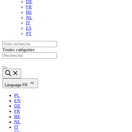
DE
FR
BE
NL
IT
ES
PT
Toutes catégories
Language
FR
PL
EN
DE
FR
BE
NL
IT