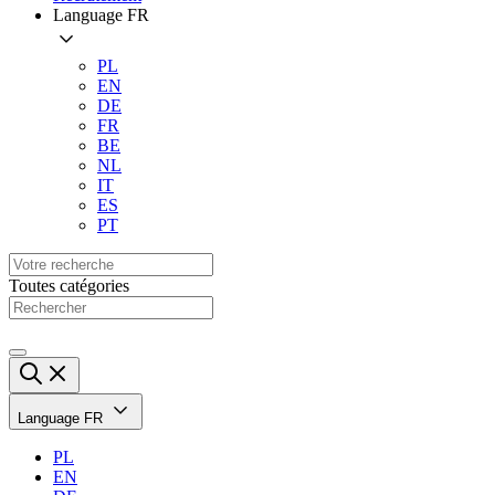
Language
FR
PL
EN
DE
FR
BE
NL
IT
ES
PT
Toutes catégories
Language
FR
PL
EN