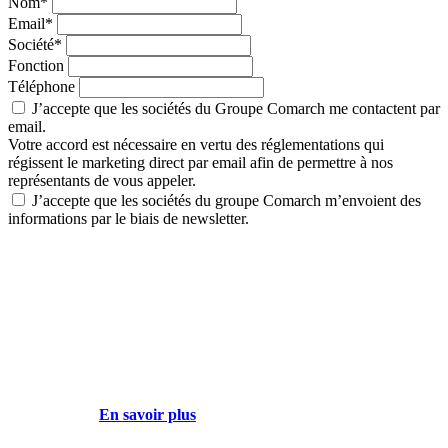
Nom*
Email*
Société*
Fonction
Téléphone
J’accepte que les sociétés du Groupe Comarch me contactent par
email.
Votre accord est nécessaire en vertu des réglementations qui
régissent le marketing direct par email afin de permettre à nos
représentants de vous appeler.
J’accepte que les sociétés du groupe Comarch m’envoient des
informations par le biais de newsletter.
Votre accord est nécessaire en vertu des réglementations sur la
protection des données personnelles. En donnant votre accord, vous
acceptez de recevoir - par e-mail - les communications commerciales
non sollicitées et de marketing direct contenues dans notre
newsletter. Sur la base de votre accord, les sociétés du groupe
Comarch traiteront vos données personnelles pour vous envoyer des
informations par le biais de newsletter. Vous pouvez retirer votre
accord à tout moment, cependant ce retrait n’affectera pas la licéité
du traitement de vos données personnelles effectuées antérieurement
à votre retrait.
En savoir plus
sur le traitement des données
personnelles par les sociétés du groupe Comarch.