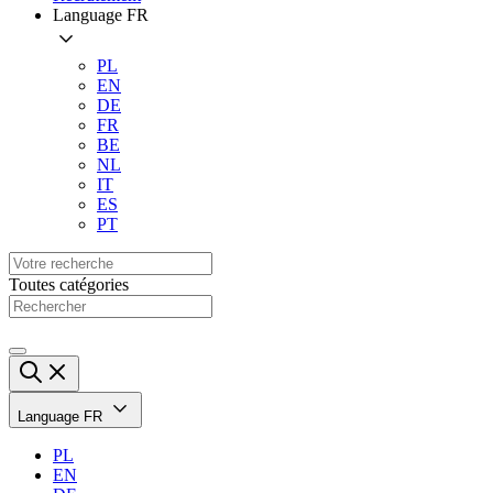
Language
FR
PL
EN
DE
FR
BE
NL
IT
ES
PT
Toutes catégories
Language
FR
PL
EN