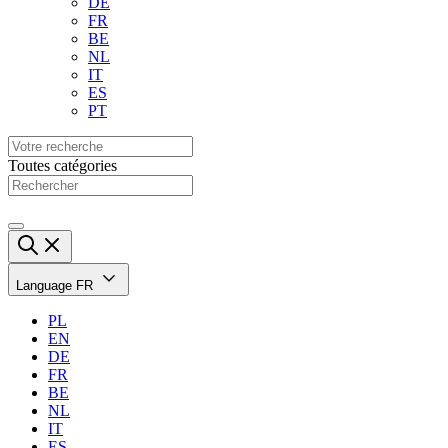
DE
FR
BE
NL
IT
ES
PT
Toutes catégories
Language
FR
PL
EN
DE
FR
BE
NL
IT
ES