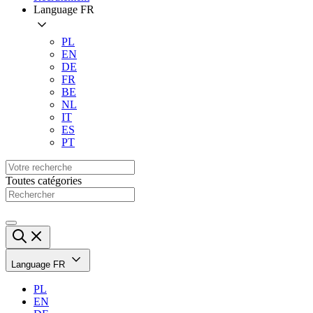
Language
FR
PL
EN
DE
FR
BE
NL
IT
ES
PT
Toutes catégories
Language
FR
PL
EN