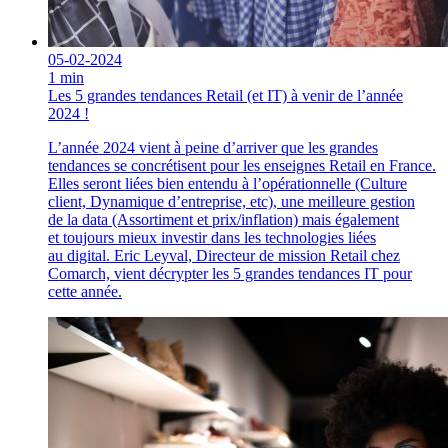
05-02-2024
1 min
Les 5 grandes tendances Retail (et IT) à venir de l’année
2024 !
L’année 2024 vient à peine d’arriver que les grandes
tendances se concrétisent pour les enseignes Retail en France.
Elles seront liées bien entendu à l’opérationnelle (Culture
client, Dynamique d’entreprise, etc), une meilleure gestion
de la data (Assortiment et prix/inflation) mais également
et toujours mieux investir dans les technologies liées
au digital. Eric Leyval, Directeur de mission Retail chez
Comarch, vient décrypter les 5 grandes tendances IT pour
cette année.