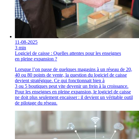
11-08-2025
3 min
Logiciel de caisse : Quelles attentes pour les enseignes
en pleine expansion ?
Lorsque l’on passe de quelques magasins à un réseau de 20,
40 ou 80 points de vente, la question du logiciel de caisse
devient stratégique. Ce qui fonctionnait bien à
3 ou 5 boutiques peut vite devenir un frein à la croissance.
Pour les enseignes en pleine expansion, le logiciel de caisse
ne doit plus seulement encaisser : il devient un véritable outil
de pilotage du réseau.