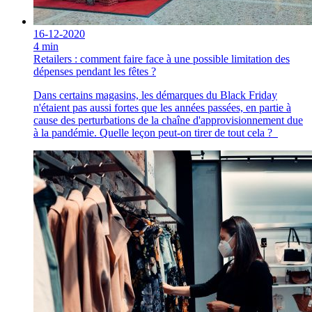
16-12-2020
4 min
Retailers : comment faire face à une possible limitation des
dépenses pendant les fêtes ?
Dans certains magasins, les démarques du Black Friday
n'étaient pas aussi fortes que les années passées, en partie à
cause des perturbations de la chaîne d'approvisionnement due
à la pandémie. Quelle leçon peut-on tirer de tout cela ?