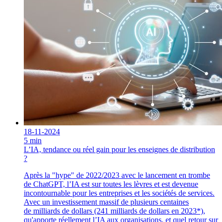
18-11-2024
5 min
L’IA, tendance ou réel gain pour les enseignes de distribution
?
Après la "hype" de 2022/2023 avec le lancement en trombe
de ChatGPT, l’IA est sur toutes les lèvres et est devenue
incontournable pour les entreprises et les sociétés de services.
Avec un investissement massif de plusieurs centaines
de milliards de dollars (241 milliards de dollars en 2023*),
qu'apporte réellement l’IA aux organisations, et quel retour sur