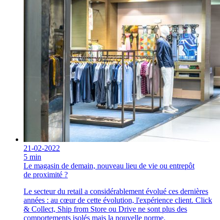
21-02-2022
5 min
Le magasin de demain, nouveau lieu de vie ou entrepôt
de proximité ?
Le secteur du retail a considérablement évolué ces dernières
années : au cœur de cette évolution, l'expérience client. Click
& Collect, Ship from Store ou Drive ne sont plus des
comportements isolés mais la nouvelle norme.