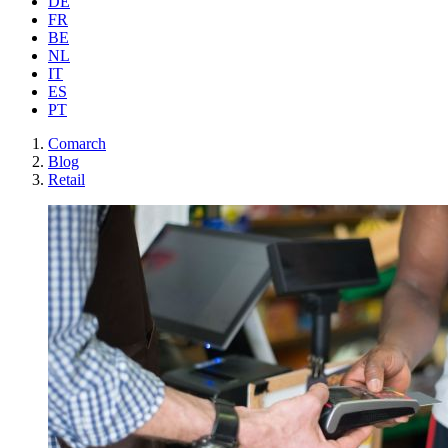
DE
FR
BE
NL
IT
ES
PT
Comarch
Blog
Retail