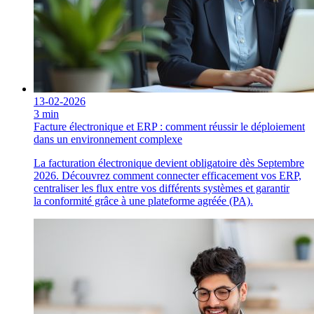
13-02-2026
3 min
Facture électronique et ERP : comment réussir le déploiement
dans un environnement complexe
La facturation électronique devient obligatoire dès Septembre
2026. Découvrez comment connecter efficacement vos ERP,
centraliser les flux entre vos différents systèmes et garantir
la conformité grâce à une plateforme agréée (PA).