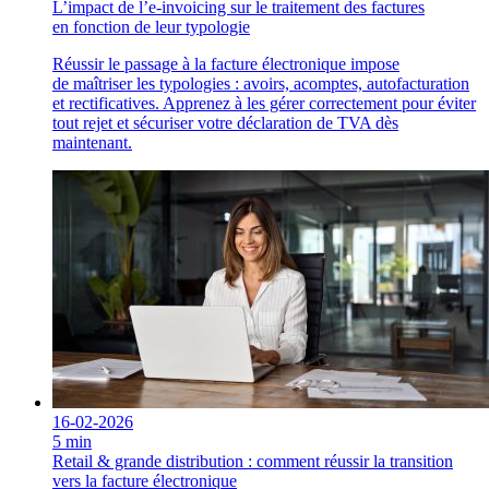
L’impact de l’e-invoicing sur le traitement des factures
en fonction de leur typologie
Réussir le passage à la facture électronique impose
de maîtriser les typologies : avoirs, acomptes, autofacturation
et rectificatives. Apprenez à les gérer correctement pour éviter
tout rejet et sécuriser votre déclaration de TVA dès
maintenant.
16-02-2026
5 min
Retail & grande distribution : comment réussir la transition
vers la facture électronique