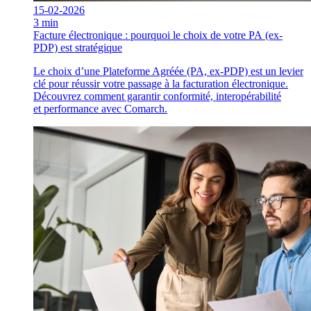
15-02-2026
3 min
Facture électronique : pourquoi le choix de votre PA (ex-
PDP) est stratégique
Le choix d’une Plateforme Agréée (PA, ex-PDP) est un levier
clé pour réussir votre passage à la facturation électronique.
Découvrez comment garantir conformité, interopérabilité
et performance avec Comarch.