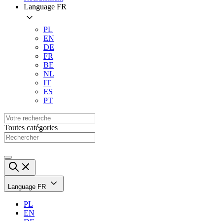
Language
FR
PL
EN
DE
FR
BE
NL
IT
ES
PT
Toutes catégories
Language
FR
PL
EN