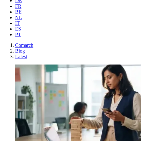
DE
FR
BE
NL
IT
ES
PT
Comarch
Blog
Latest