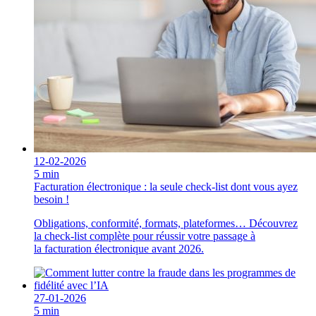
12-02-2026
5 min
Facturation électronique : la seule check-list dont vous ayez
besoin !
Obligations, conformité, formats, plateformes… Découvrez
la check-list complète pour réussir votre passage à
la facturation électronique avant 2026.
27-01-2026
5 min