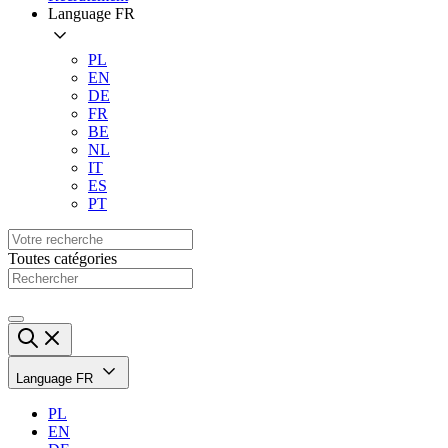
Language
FR
PL
EN
DE
FR
BE
NL
IT
ES
PT
Toutes catégories
Language
FR
PL
EN