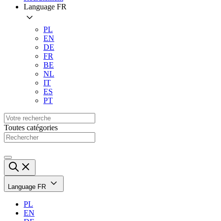
Language
FR
PL
EN
DE
FR
BE
NL
IT
ES
PT
Toutes catégories
Language
FR
PL
EN